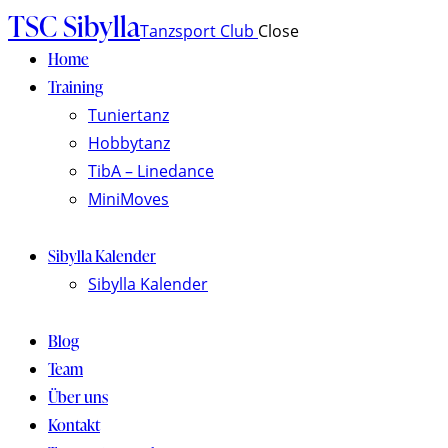
TSC Sibylla
Tanzsport Club
Close
Home
Training
Tuniertanz
Hobbytanz
TibA – Linedance
MiniMoves
Sibylla Kalender
Sibylla Kalender
Blog
Team
Über uns
Kontakt