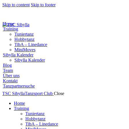
Skip to content
Skip to footer
Home
Training
Tuniertanz
Hobbytanz
TibA – Linedance
MiniMoves
Sibylla Kalender
Sibylla Kalender
Blog
Team
Über uns
Kontakt
Tanzpartnersuche
TSC Sibylla
Tanzsport Club
Close
Home
Training
Tuniertanz
Hobbytanz
TibA – Linedance