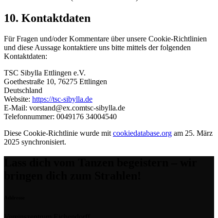
10. Kontaktdaten
Für Fragen und/oder Kommentare über unsere Cookie-Richtlinien
und diese Aussage kontaktiere uns bitte mittels der folgenden
Kontaktdaten:
TSC Sibylla Ettlingen e.V.
Goethestraße 10, 76275 Ettlingen
Deutschland
Website:
https://tsc-sibylla.de
E-Mail:
vorstand@
ex.com
tsc-sibylla.de
Telefonnummer: 0049176 34004540
Diese Cookie-Richtlinie wurde mit
cookiedatabase.org
am 25. März
2025 synchronisiert.
Lass dich vom Tanzen begeistern – wir
bringen dich zum Strahlen!
Addresse
Vereinszentrum Eichendorff