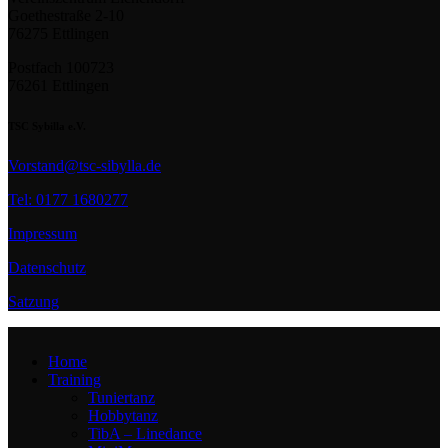
Goethestraße 2-10
76275 Ettlingen
Postfach 100723
76261 Ettlingen
TSC Sybilla e.V.
Vorstand@tsc-sibylla.de
Tel: 0177 1680277
Impressum
Datenschutz
Satzung
Home
Training
Tuniertanz
Hobbytanz
TibA – Linedance