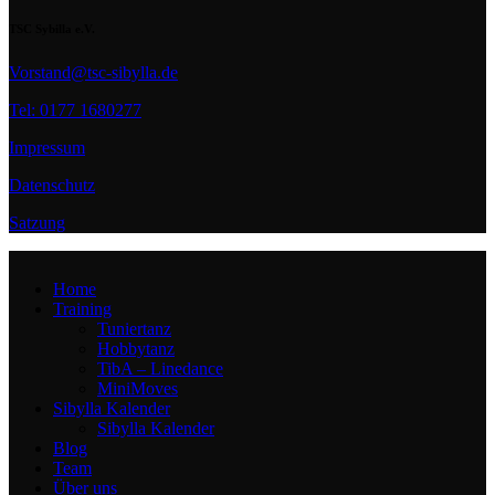
TSC Sybilla e.V.
Vorstand@tsc-sibylla.de
Tel: 0177 1680277
Impressum
Datenschutz
Satzung
Home
Training
Tuniertanz
Hobbytanz
TibA – Linedance
MiniMoves
Sibylla Kalender
Sibylla Kalender
Blog
Team
Über uns