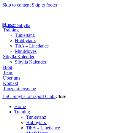
Skip to content
Skip to footer
Home
Training
Tuniertanz
Hobbytanz
TibA – Linedance
MiniMoves
Sibylla Kalender
Sibylla Kalender
Blog
Team
Über uns
Kontakt
Tanzpartnersuche
TSC Sibylla
Tanzsport Club
Close
Home
Training
Tuniertanz
Hobbytanz
TibA – Linedance