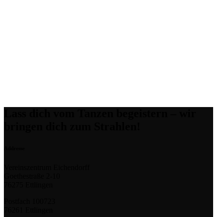
Lass dich vom Tanzen begeistern – wir
bringen dich zum Strahlen!
Addresse
Vereinszentrum Eichendorff
Goethestraße 2-10
76275 Ettlingen
Postfach 100723
76261 Ettlingen