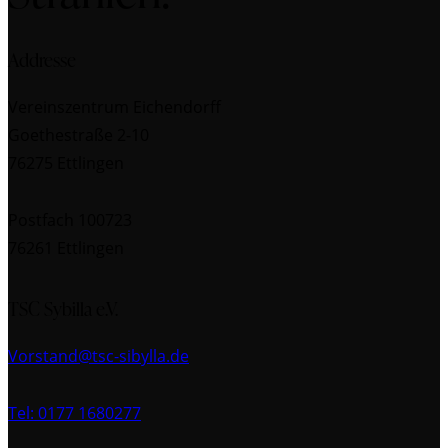
Addresse
Vereinszentrum Eichendorff
Goethestraße 2-10
76275 Ettlingen
Postfach 100723
76261 Ettlingen
TSC Sybilla e.V.
Vorstand@tsc-sibylla.de
Tel: 0177 1680277