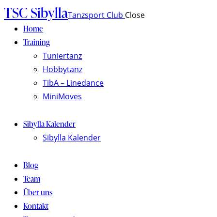
TSC Sibylla
Tanzsport Club
Close
Home
Training
Tuniertanz
Hobbytanz
TibA – Linedance
MiniMoves
Sibylla Kalender
Sibylla Kalender
Blog
Team
Über uns
Kontakt