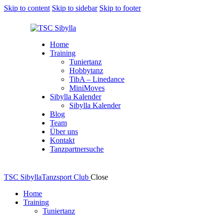
Skip to content
Skip to sidebar
Skip to footer
Home
Training
Tuniertanz
Hobbytanz
TibA – Linedance
MiniMoves
Sibylla Kalender
Sibylla Kalender
Blog
Team
Über uns
Kontakt
Tanzpartnersuche
TSC Sibylla
Tanzsport Club
Close
Home
Training
Tuniertanz