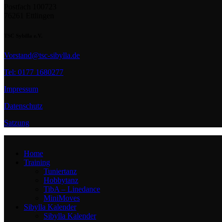
Postfach 100723
76261 Ettlingen
TSC Sybilla e.V.
Vorstand@tsc-sibylla.de
Tel: 0177 1680277
Impressum
Datenschutz
Satzung
Home
Training
Tuniertanz
Hobbytanz
TibA – Linedance
MiniMoves
Sibylla Kalender
Sibylla Kalender