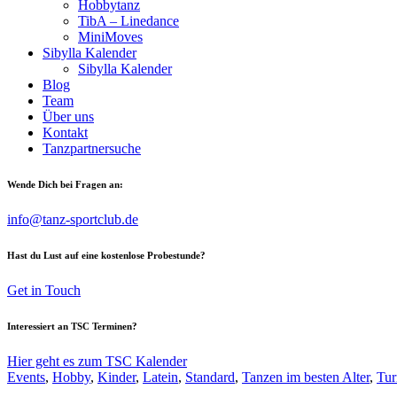
Hobbytanz
TibA – Linedance
MiniMoves
Sibylla Kalender
Sibylla Kalender
Blog
Team
Über uns
Kontakt
Tanzpartnersuche
Wende Dich bei Fragen an:
info@tanz-sportclub.de
Hast du Lust auf eine kostenlose Probestunde?
Get in Touch
Interessiert an TSC Terminen?
Hier geht es zum TSC Kalender
Events
,
Hobby
,
Kinder
,
Latein
,
Standard
,
Tanzen im besten Alter
,
Tur