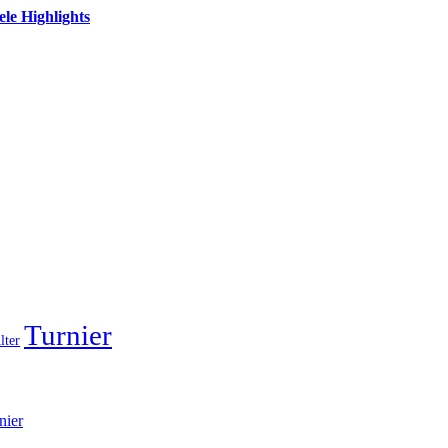
le Highlights
Turnier
lter
nier