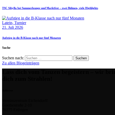
TSC Sibylla bei Summerlounge und Marktfest – zwei Bühnen, viele Highlights
Latein,
Turnier
21. Juli 2026
Aufstieg in die B‑Klasse nach nur fünf Monaten
Suche
Suchen nach:
Zu allen Blogeinträgen
Lass dich vom Tanzen begeistern – wir br
dich zum Strahlen!
Addresse
Vereinszentrum Eichendorff
Goethestraße 2-10
76275 Ettlingen