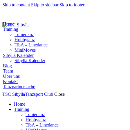
Skip to content
Skip to sidebar
Skip to footer
Home
Training
Tuniertanz
Hobbytanz
TibA – Linedance
MiniMoves
Sibylla Kalender
Sibylla Kalender
Blog
Team
Über uns
Kontakt
Tanzpartnersuche
TSC Sibylla
Tanzsport Club
Close
Home
Training
Tuniertanz
Hobbytanz
TibA – Linedance