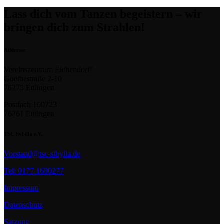
Lass dich vom Tanzen begeistern – wir
bringen dich zum Strahlen!
Addresse
Vereinszentrum Eichendorff
Goethestraße 2-10
76275 Ettlingen
Postfach 100723
76261 Ettlingen
TSC Sybilla e.V.
Vorstand@tsc-sibylla.de
Tel: 0177 1680277
Impressum
Datenschutz
Satzung