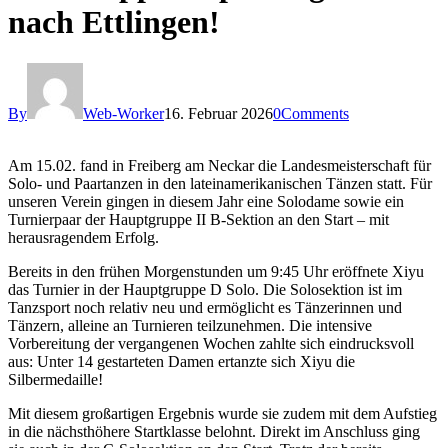
nach Ettlingen!
By
Web-Worker
16. Februar 2026
0
Comments
Am 15.02. fand in Freiberg am Neckar die Landesmeisterschaft für
Solo- und Paartanzen in den lateinamerikanischen Tänzen statt. Für
unseren Verein gingen in diesem Jahr eine Solodame sowie ein
Turnierpaar der Hauptgruppe II B-Sektion an den Start – mit
herausragendem Erfolg.
Bereits in den frühen Morgenstunden um 9:45 Uhr eröffnete Xiyu
das Turnier in der Hauptgruppe D Solo. Die Solosektion ist im
Tanzsport noch relativ neu und ermöglicht es Tänzerinnen und
Tänzern, alleine an Turnieren teilzunehmen. Die intensive
Vorbereitung der vergangenen Wochen zahlte sich eindrucksvoll
aus: Unter 14 gestarteten Damen ertanzte sich Xiyu die
Silbermedaille!
Mit diesem großartigen Ergebnis wurde sie zudem mit dem Aufstieg
in die nächsthöhere Startklasse belohnt. Direkt im Anschluss ging