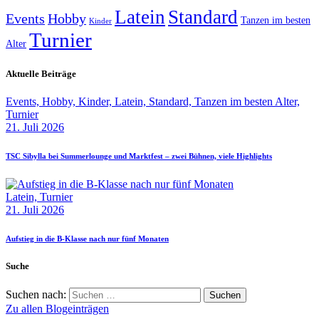
Latein
Standard
Events
Hobby
Tanzen im besten
Kinder
Turnier
Alter
Aktuelle Beiträge
Events,
Hobby,
Kinder,
Latein,
Standard,
Tanzen im besten Alter,
Turnier
21. Juli 2026
TSC Sibylla bei Summerlounge und Marktfest – zwei Bühnen, viele Highlights
Latein,
Turnier
21. Juli 2026
Aufstieg in die B‑Klasse nach nur fünf Monaten
Suche
Suchen nach:
Zu allen Blogeinträgen