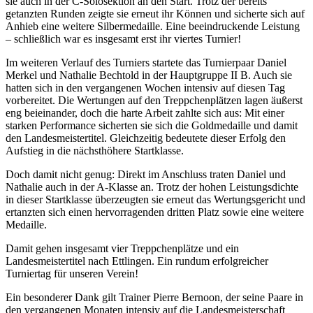
sie auch in der C-Solosektion an den Start. Trotz der bereits
getanzten Runden zeigte sie erneut ihr Können und sicherte sich auf
Anhieb eine weitere Silbermedaille. Eine beeindruckende Leistung
– schließlich war es insgesamt erst ihr viertes Turnier!
Im weiteren Verlauf des Turniers startete das Turnierpaar Daniel
Merkel und Nathalie Bechtold in der Hauptgruppe II B. Auch sie
hatten sich in den vergangenen Wochen intensiv auf diesen Tag
vorbereitet. Die Wertungen auf den Treppchenplätzen lagen äußerst
eng beieinander, doch die harte Arbeit zahlte sich aus: Mit einer
starken Performance sicherten sie sich die Goldmedaille und damit
den Landesmeistertitel. Gleichzeitig bedeutete dieser Erfolg den
Aufstieg in die nächsthöhere Startklasse.
Doch damit nicht genug: Direkt im Anschluss traten Daniel und
Nathalie auch in der A-Klasse an. Trotz der hohen Leistungsdichte
in dieser Startklasse überzeugten sie erneut das Wertungsgericht und
ertanzten sich einen hervorragenden dritten Platz sowie eine weitere
Medaille.
Damit gehen insgesamt vier Treppchenplätze und ein
Landesmeistertitel nach Ettlingen. Ein rundum erfolgreicher
Turniertag für unseren Verein!
Ein besonderer Dank gilt Trainer Pierre Bernoon, der seine Paare in
den vergangenen Monaten intensiv auf die Landesmeisterschaft