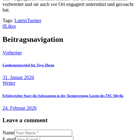
vorbereitet und sie auch vor Ort engagiert unterstützt und gecoacht
hat.
Tags:
Latein
Turnier
0
Likes
Beitragsnavigation
Vorherige
Landesmeistertitel für Xiyu Zhong
31. Januar 2026
Weiter
Erfolgreicher Start des Solotanzens in der Turniergruppe Latein des TSC Sibylla
24. Februar 2026
Leave a comment
Name
E-mail