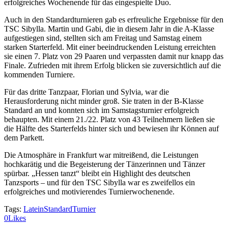
erfolgreiches Wochenende für das eingespielte Duo.
Auch in den Standardturnieren gab es erfreuliche Ergebnisse für den
TSC Sibylla. Martin und Gabi, die in diesem Jahr in die A-Klasse
aufgestiegen sind, stellten sich am Freitag und Samstag einem
starken Starterfeld. Mit einer beeindruckenden Leistung erreichten
sie einen 7. Platz von 29 Paaren und verpassten damit nur knapp das
Finale. Zufrieden mit ihrem Erfolg blicken sie zuversichtlich auf die
kommenden Turniere.
Für das dritte Tanzpaar, Florian und Sylvia, war die
Herausforderung nicht minder groß. Sie traten in der B-Klasse
Standard an und konnten sich im Samstagsturnier erfolgreich
behaupten. Mit einem 21./22. Platz von 43 Teilnehmern ließen sie
die Hälfte des Starterfelds hinter sich und bewiesen ihr Können auf
dem Parkett.
Die Atmosphäre in Frankfurt war mitreißend, die Leistungen
hochkarätig und die Begeisterung der Tänzerinnen und Tänzer
spürbar. „Hessen tanzt“ bleibt ein Highlight des deutschen
Tanzsports – und für den TSC Sibylla war es zweifellos ein
erfolgreiches und motivierendes Turnierwochenende.
Tags:
Latein
Standard
Turnier
0
Likes