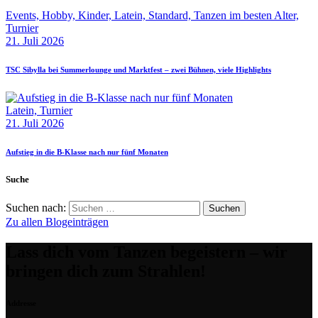
Events,
Hobby,
Kinder,
Latein,
Standard,
Tanzen im besten Alter,
Turnier
21. Juli 2026
TSC Sibylla bei Summerlounge und Marktfest – zwei Bühnen, viele Highlights
Latein,
Turnier
21. Juli 2026
Aufstieg in die B‑Klasse nach nur fünf Monaten
Suche
Suchen nach:
Zu allen Blogeinträgen
Lass dich vom Tanzen begeistern – wir
bringen dich zum Strahlen!
Addresse