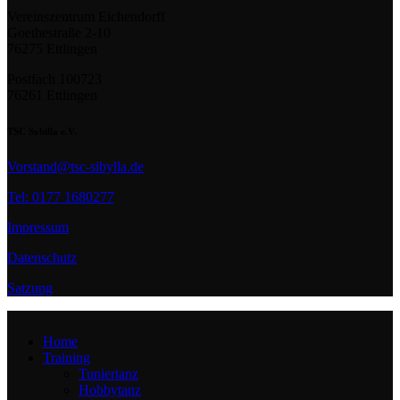
Vereinszentrum Eichendorff
Goethestraße 2-10
76275 Ettlingen
Postfach 100723
76261 Ettlingen
TSC Sybilla e.V.
Vorstand@tsc-sibylla.de
Tel: 0177 1680277
Impressum
Datenschutz
Satzung
Home
Training
Tuniertanz
Hobbytanz