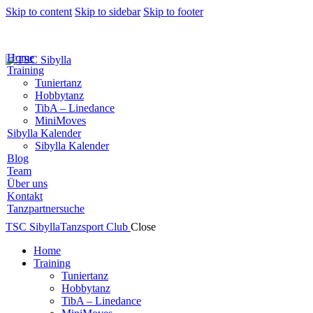
Skip to content
Skip to sidebar
Skip to footer
Home
Training
Tuniertanz
Hobbytanz
TibA – Linedance
MiniMoves
Sibylla Kalender
Sibylla Kalender
Blog
Team
Über uns
Kontakt
Tanzpartnersuche
TSC Sibylla
Tanzsport Club
Close
Home
Training
Tuniertanz
Hobbytanz
TibA – Linedance